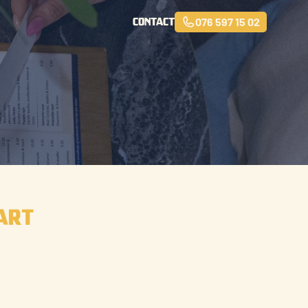
076 597 15 02
contact
art