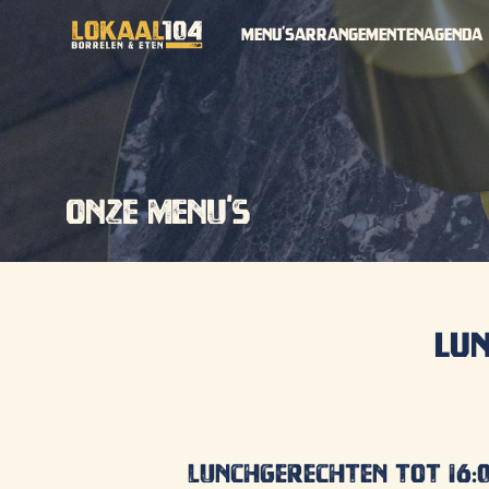
menu's
arrangementen
Agenda
Onze menu's
Lu
Lunchgerechten tot 16: